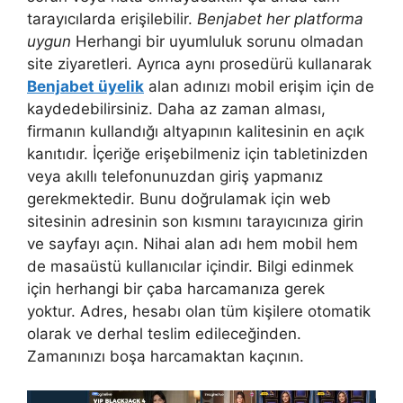
tarayıcılarda erişilebilir.
Benjabet her platforma
uygun
Herhangi bir uyumluluk sorunu olmadan
site ziyaretleri. Ayrıca aynı prosedürü kullanarak
Benjabet üyelik
alan adınızı mobil erişim için de
kaydedebilirsiniz. Daha az zaman alması,
firmanın kullandığı altyapının kalitesinin en açık
kanıtıdır. İçeriğe erişebilmeniz için tabletinizden
veya akıllı telefonunuzdan giriş yapmanız
gerekmektedir. Bunu doğrulamak için web
sitesinin adresinin son kısmını tarayıcınıza girin
ve sayfayı açın. Nihai alan adı hem mobil hem
de masaüstü kullanıcılar içindir. Bilgi edinmek
için herhangi bir çaba harcamanıza gerek
yoktur. Adres, hesabı olan tüm kişilere otomatik
olarak ve derhal teslim edileceğinden.
Zamanınızı boşa harcamaktan kaçının.