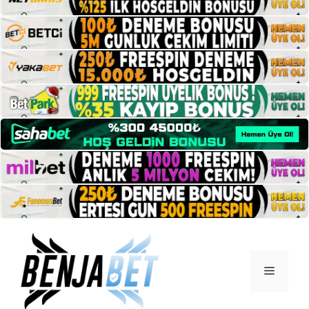
İçeriğe
atla
Menü