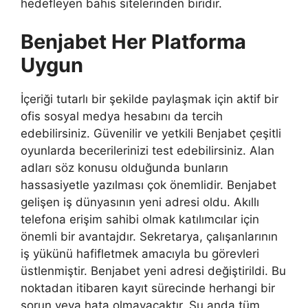
hedefleyen bahis sitelerinden biridir.
Benjabet Her Platforma
Uygun
İçeriği tutarlı bir şekilde paylaşmak için aktif bir
ofis sosyal medya hesabını da tercih
edebilirsiniz. Güvenilir ve yetkili Benjabet çeşitli
oyunlarda becerilerinizi test edebilirsiniz. Alan
adları söz konusu olduğunda bunların
hassasiyetle yazılması çok önemlidir. Benjabet
gelişen iş dünyasının yeni adresi oldu. Akıllı
telefona erişim sahibi olmak katılımcılar için
önemli bir avantajdır. Sekretarya, çalışanlarının
iş yükünü hafifletmek amacıyla bu görevleri
üstlenmiştir. Benjabet yeni adresi değiştirildi. Bu
noktadan itibaren kayıt sürecinde herhangi bir
sorun veya hata olmayacaktır. Şu anda tüm