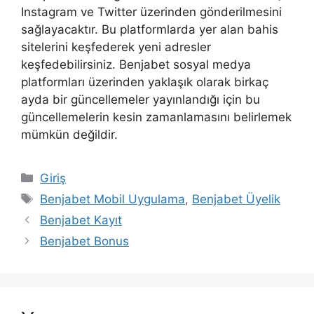
Instagram ve Twitter üzerinden gönderilmesini
sağlayacaktır. Bu platformlarda yer alan bahis
sitelerini keşfederek yeni adresler
keşfedebilirsiniz. Benjabet sosyal medya
platformları üzerinden yaklaşık olarak birkaç
ayda bir güncellemeler yayınlandığı için bu
güncellemelerin kesin zamanlamasını belirlemek
mümkün değildir.
Kategoriler
Giriş
Etiketler
Benjabet Mobil Uygulama
,
Benjabet Üyelik
Benjabet Kayıt
Benjabet Bonus