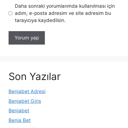
Daha sonraki yorumlarımda kullanılması için
adım, e-posta adresim ve site adresim bu
tarayıcıya kaydedilsin.
Son Yazılar
Benjabet Adresi
Benjabet Giriş
Benjabet
Benja Bet