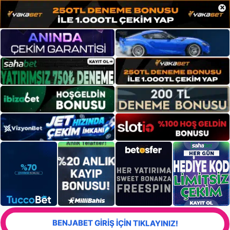
×
BENJABET GİRİŞ İÇİN TIKLAYINIZ!