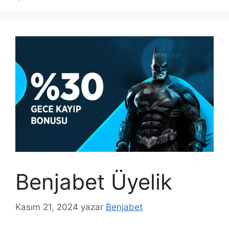
Benjabet Üyelik
Kasım 21, 2024
yazar
Benjabet