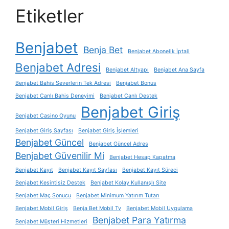
Etiketler
Benjabet
Benja Bet
Benjabet Abonelik İptali
Benjabet Adresi
Benjabet Altyapı
Benjabet Ana Sayfa
Benjabet Bahis Severlerin Tek Adresi
Benjabet Bonus
Benjabet Canlı Bahis Deneyimi
Benjabet Canlı Destek
Benjabet Giriş
Benjabet Casino Oyunu
Benjabet Giriş Sayfası
Benjabet Giriş İşlemleri
Benjabet Güncel
Benjabet Güncel Adres
Benjabet Güvenilir Mi
Benjabet Hesap Kapatma
Benjabet Kayıt
Benjabet Kayıt Sayfası
Benjabet Kayıt Süreci
Benjabet Kesintisiz Destek
Benjabet Kolay Kullanışlı Site
Benjabet Maç Sonucu
Benjabet Minimum Yatırım Tutarı
Benjabet Mobil Giriş
Benja Bet Mobil Tv
Benjabet Mobil Uygulama
Benjabet Para Yatırma
Benjabet Müşteri Hizmetleri