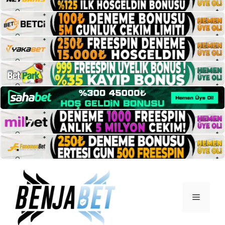
İçeriğe
atla
Menü